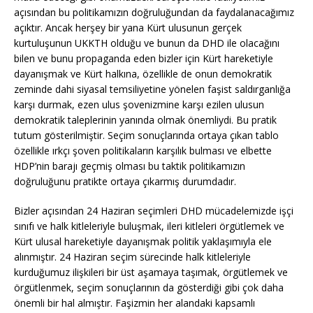
açısından bu politikamızın doğruluğundan da faydalanacağımız
açıktır. Ancak herşey bir yana Kürt ulusunun gerçek
kurtuluşunun UKKTH olduğu ve bunun da DHD ile olacağını
bilen ve bunu propaganda eden bizler için Kürt hareketiyle
dayanışmak ve Kürt halkına, özellikle de onun demokratik
zeminde dahi siyasal temsiliyetine yönelen faşist saldırganlığa
karşı durmak, ezen ulus şovenizmine karşı ezilen ulusun
demokratik taleplerinin yanında olmak önemliydi. Bu pratik
tutum gösterilmiştir. Seçim sonuçlarında ortaya çıkan tablo
özellikle ırkçı şoven politikaların karşılık bulması ve elbette
HDP’nin barajı geçmiş olması bu taktik politikamızın
doğruluğunu pratikte ortaya çıkarmış durumdadır.
Bizler açısından 24 Haziran seçimleri DHD mücadelemizde işçi
sınıfı ve halk kitleleriyle buluşmak, ileri kitleleri örgütlemek ve
Kürt ulusal hareketiyle dayanışmak politik yaklaşımıyla ele
alınmıştır. 24 Haziran seçim sürecinde halk kitleleriyle
kurduğumuz ilişkileri bir üst aşamaya taşımak, örgütlemek ve
örgütlenmek, seçim sonuçlarının da gösterdiği gibi çok daha
önemli bir hal almıştır. Faşizmin her alandaki kapsamlı