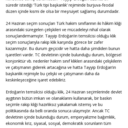
süredir istediği ‘Türk tipi başkanlık’ rejiminde burjuva-feodal
düzen içinde kısmi de olsa bir meşruiyet sağlamış durumdadır.
24 Haziran seçim sonuçları Türk hakim sınıflarının iki hâkim kliği
arasındaki süregelen çelişkileri ve mücadeleyi nihaî olarak
sonuçlandırmamıştır. Tayyip Erdoğan’ın temsilcisi olduğu klik
seçim sonuçlarıyla rakip klik karşında görece bir zafer
kazanmıştır. Bu durum geçicidir ve hatta daha şimdiden bunun
işaretleri vardır. TC devletinin içinde bulunduğu durum, bölgesel
konjonktür vb. nedenler hakim sınıf klikleri arasındaki çelişkilerin
ve çatışmanın giderek artacağına ve hatta Tayyip Erdoğan’ın
başkanlık rejimiyle bu çelişki ve çatışmanın daha da
keskinleşeceğine işaret edebiliriz.
Erdoğan’ın temsilcisi olduğu klik, 24 Haziran seçimlerinde devlet
aygıtının bütün imkan ve olanaklarını kullanarak, bir baskın
seçimle rakip kliği hazırlıksız yakalamak istemiş ve bu
politikasında da belli oranda sonuca ulaşmıştır. Ancak TC
devletinin içinde bulunduğu durum, emperyalizme bağımlılık,
ekonomik kriz, siyasal, sosyal, demokratik sorunların tüm