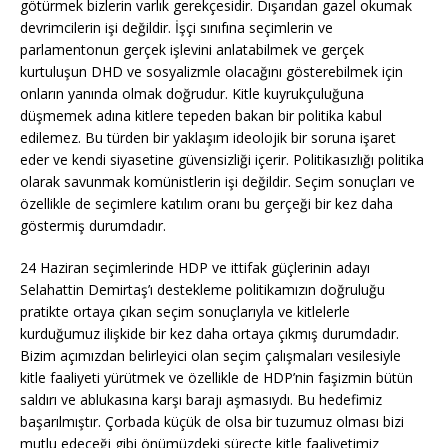
götürmek bizlerin varlık gerekçesidir. Dışarıdan gazel okumak
devrimcilerin işi değildir. İşçi sınıfına seçimlerin ve
parlamentonun gerçek işlevini anlatabilmek ve gerçek
kurtuluşun DHD ve sosyalizmle olacağını gösterebilmek için
onların yanında olmak doğrudur. Kitle kuyrukçuluğuna
düşmemek adına kitlere tepeden bakan bir politika kabul
edilemez. Bu türden bir yaklaşım ideolojik bir soruna işaret
eder ve kendi siyasetine güvensizliği içerir. Politikasızlığı politika
olarak savunmak komünistlerin işi değildir. Seçim sonuçları ve
özellikle de seçimlere katılım oranı bu gerçeği bir kez daha
göstermiş durumdadır.
24 Haziran seçimlerinde HDP ve ittifak güçlerinin adayı
Selahattin Demirtaş’ı destekleme politikamızın doğruluğu
pratikte ortaya çıkan seçim sonuçlarıyla ve kitlelerle
kurduğumuz ilişkide bir kez daha ortaya çıkmış durumdadır.
Bizim açımızdan belirleyici olan seçim çalışmaları vesilesiyle
kitle faaliyeti yürütmek ve özellikle de HDP’nin faşizmin bütün
saldırı ve ablukasına karşı barajı aşmasıydı. Bu hedefimiz
başarılmıştır. Çorbada küçük de olsa bir tuzumuz olması bizi
mutlu edeceği gibi önümüzdeki süreçte kitle faaliyetimiz