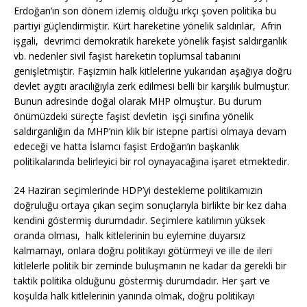
Erdoğan’ın son dönem izlemiş olduğu ırkçı şoven politika bu
partiyi güçlendirmiştir. Kürt hareketine yönelik saldırılar, Afrin
işgali, devrimci demokratik harekete yönelik faşist saldırganlık
vb. nedenler sivil faşist hareketin toplumsal tabanını
genişletmiştir. Faşizmin halk kitlelerine yukarıdan aşağıya doğru
devlet aygıtı aracılığıyla zerk edilmesi belli bir karşılık bulmuştur.
Bunun adresinde doğal olarak MHP olmuştur. Bu durum
önümüzdeki süreçte faşist devletin işçi sınıfına yönelik
saldırganlığın da MHP’nin klik bir istepne partisi olmaya devam
edeceği ve hatta İslamcı faşist Erdoğan’ın başkanlık
politikalarında belirleyici bir rol oynayacağına işaret etmektedir.
24 Haziran seçimlerinde HDP’yi destekleme politikamızın
doğruluğu ortaya çıkan seçim sonuçlarıyla birlikte bir kez daha
kendini göstermiş durumdadır. Seçimlere katılımın yüksek
oranda olması, halk kitlelerinin bu eylemine duyarsız
kalmamayı, onlara doğru politikayı götürmeyi ve ille de ileri
kitlelerle politik bir zeminde buluşmanın ne kadar da gerekli bir
taktik politika olduğunu göstermiş durumdadır. Her şart ve
koşulda halk kitlelerinin yanında olmak, doğru politikayı