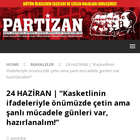
HOME
MAKALELER
24 HAZİRAN | “Kasketlinin
ifadeleriyle önümüzde çetin ama şanlı mücadele günleri var,
hazırlanalım!”
24 HAZİRAN | “Kasketlinin
ifadeleriyle önümüzde çetin ama
şanlı mücadele günleri var,
hazırlanalım!”
aimedia