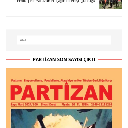
EFRÎN | Bir Partizan’ın “çağın direnişi” günlüğü
PARTIZAN SON SAYISI ÇIKTI