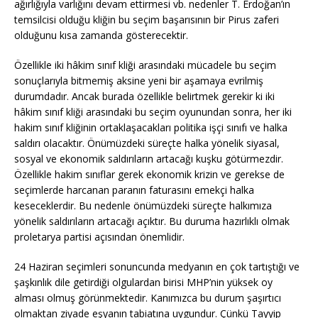
ağırlığıyla varlığını devam ettirmesi vb. nedenler T. Erdoğan’ın
temsilcisi olduğu kliğin bu seçim başarısının bir Pirus zaferi
olduğunu kısa zamanda gösterecektir.
Özellikle iki hâkim sınıf kliği arasındaki mücadele bu seçim
sonuçlarıyla bitmemiş aksine yeni bir aşamaya evrilmiş
durumdadır. Ancak burada özellikle belirtmek gerekir ki iki
hâkim sınıf kliği arasındaki bu seçim oyunundan sonra, her iki
hakim sınıf kliğinin ortaklaşacakları politika işçi sınıfı ve halka
saldırı olacaktır. Önümüzdeki süreçte halka yönelik siyasal,
sosyal ve ekonomik saldırıların artacağı kuşku götürmezdir.
Özellikle hakim sınıflar gerek ekonomik krizin ve gerekse de
seçimlerde harcanan paranın faturasını emekçi halka
keseceklerdir. Bu nedenle önümüzdeki süreçte halkımıza
yönelik saldırıların artacağı açıktır. Bu duruma hazırlıklı olmak
proletarya partisi açısından önemlidir.
24 Haziran seçimleri sonuncunda medyanın en çok tartıştığı ve
şaşkınlık dile getirdiği olgulardan birisi MHP’nin yüksek oy
alması olmuş görünmektedir. Kanımızca bu durum şaşırtıcı
olmaktan ziyade eşyanın tabiatına uygundur. Çünkü Tayyip